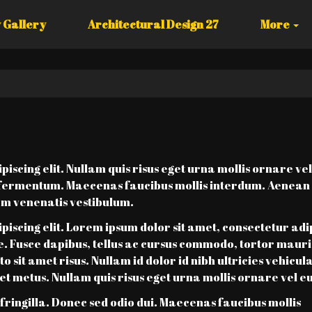
 Gallery
Architectural Design 27
More
iscing elit. Nullam quis risus eget urna mollis ornare vel
t fermentum. Maecenas faucibus mollis interdum. Aenean 
m venenatis vestibulum.
piscing elit. Lorem ipsum dolor sit amet, consectetur adi
gue. Fusce dapibus, tellus ac cursus commodo, tortor mauri
it amet risus. Nullam id dolor id nibh ultricies vehicula
get metus. Nullam quis risus eget urna mollis ornare vel eu
ringilla. Donec sed odio dui. Maecenas faucibus mollis