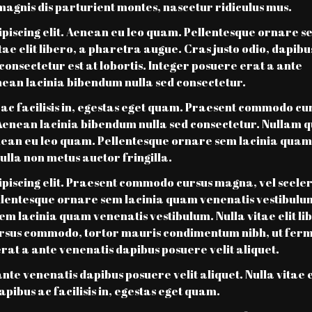
magnis dis parturient montes, nascetur ridiculus mus.
ipiscing elit. Aenean eu leo quam. Pellentesque ornare s
ae elit libero, a pharetra augue. Cras justo odio, dapibu
 consectetur est at lobortis. Integer posuere erat a ante
nean lacinia bibendum nulla sed consectetur.
s ac facilisis in, egestas eget quam. Praesent commodo cu
 Aenean lacinia bibendum nulla sed consectetur. Nullam q
Aenean eu leo quam. Pellentesque ornare sem lacinia quam
lla non metus auctor fringilla.
ipiscing elit. Praesent commodo cursus magna, vel scele
ellentesque ornare sem lacinia quam venenatis vestibulu
 lacinia quam venenatis vestibulum. Nulla vitae elit lib
cursus commodo, tortor mauris condimentum nibh, ut fe
erat a ante venenatis dapibus posuere velit aliquet.
nte venenatis dapibus posuere velit aliquet. Nulla vitae e
apibus ac facilisis in, egestas eget quam.