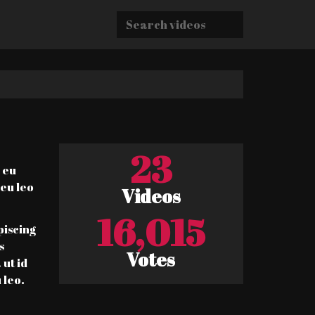
23
 eu
eu leo
Videos
16,015
piscing
s
Votes
 ut id
 leo.