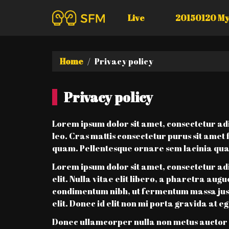
Live
20150120 My
Home
Privacy policy
Privacy policy
Lorem ipsum dolor sit amet, consectetur adip
leo. Cras mattis consectetur purus sit ame
quam. Pellentesque ornare sem lacinia qua
Lorem ipsum dolor sit amet, consectetur adi
elit. Nulla vitae elit libero, a pharetra au
condimentum nibh, ut fermentum massa justo s
elit. Donec id elit non mi porta gravida at e
Donec ullamcorper nulla non metus auctor f