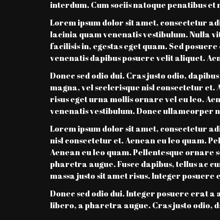
interdum. Cum sociis natoque penatibus et 
Lorem ipsum dolor sit amet, consectetur ad
lacinia quam venenatis vestibulum. Nulla vit
facilisis in, egestas eget quam. Sed posuere
venenatis dapibus posuere velit aliquet. Ae
Donec sed odio dui. Cras justo odio, dapibu
magna, vel scelerisque nisl consectetur et.
risus eget urna mollis ornare vel eu leo. 
venenatis vestibulum. Donec ullamcorper nu
Lorem ipsum dolor sit amet, consectetur ad
nisl consectetur et. Aenean eu leo quam. P
Aenean eu leo quam. Pellentesque ornare sem
pharetra augue. Fusce dapibus, tellus ac 
massa justo sit amet risus. Integer posuere 
Donec sed odio dui. Integer posuere erat a a
libero, a pharetra augue. Cras justo odio, d