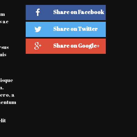
Share on Facebook
em
s ac
Share on Twitter
Share on Google+
rsus
uis
risque
m.
ero, a
rmentum
lit